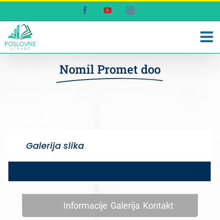
Skip
Facebook
YouTube
Instagram
to
content
Nomil Promet doo
Galerija slika
Informacije
Galerija
Kontakt