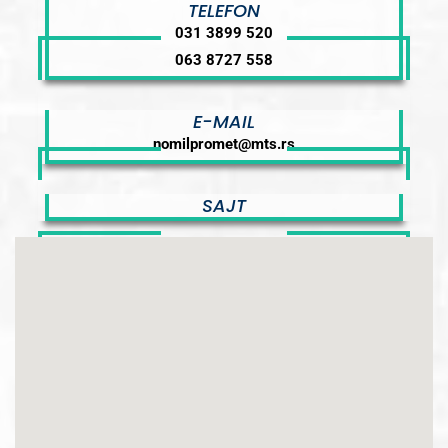
TELEFON
031 3899 520
063 8727 558
E-MAIL
nomilpromet@mts.rs
SAJT