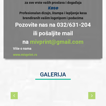
za sve vrste vaših proslava i događaja
Kese
Profesionalan dizajn, štampa i lepljenje kesa
brendiranih vašim logotipom i podacima
Pozovite nas na 032/631-204
ili pošaljite mail
na
mivprint@gmail.com
Više o nama
www.mivprint.rs
GALERIJA