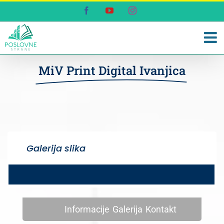
Skip
Facebook
YouTube
Instagram
to
content
MiV Print Digital Ivanjica
Galerija slika
Informacije
Galerija
Kontakt