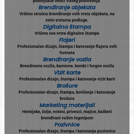
poboljšaće imidž Vašeg poslovanja.
Brendiranje objekata
Vršimo stručno brendiranje svih vrsta objekata, na
svim vrstama podloge.
Digitalna štampa
Vršimo sve vrste digitalne štampe
Flajeri
Profesionalan dizajn, štampa i katovanje flajera svih
formata
Brendiranje vozila
Brendiramo vozila, kamione, kombi i furgon vozila
Vizit karte
Profesionalan dizajn, štampa i katovanje vizit karti
Brošure
Profesionalan dizajn, štampa, koričenje i katovanje
brošura
Marketing materijali
Hemijske, šolje, notesi, privesci, majice, kačketi
brendirani vašim logotipom
Pozivnice
Profesionalan dizajn, štampa i katovanje pozivnica