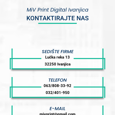
MiV Print Digital Ivanjica
KONTAKTIRAJTE NAS
SEDIŠTE FIRME
Lučka reka 13
32250 Ivanjica
TELEFON
063/808-33-92
032/401-950
E-MAIL
mivprint@gmail.com