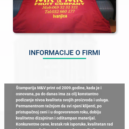
INFORMACIJE O FIRMI
Štamparija M&V print od 2009.godine, kada je i
osnovana, pa do danas ima za cilj konstantno
podizanje nivoa kvaliteta svojih proizvoda i usluga.
Permanentnom težnjom da svi njeni klijenti, po
pristupačnoj ceni i u dogovorenom roku, dobiju
kvalitetno dizajniran i odštampan materijal.
Konkurentne cene, kratak rok isporuke, kvalitetan rad