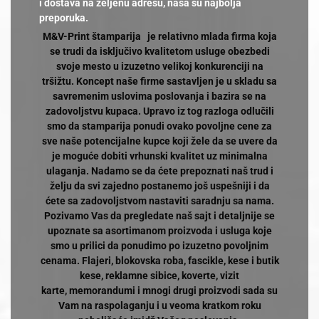
i dostava na željenu adresu, naša su najbolja
preporuka.
M&V-Print štamparija je relativno mlada firma koja
se trudi da isključivo kvalitetom usluge obezbedi
svoje mesto u izuzetno velikoj konkurenciji na
tršižtu. Koncept naše firme sastavljen je u skladu sa
savremenim uslovima poslovanja i bazira se na
zadovoljstvu kupaca. Upravo iz tog razloga odlučili
smo da stamparija ponudi ovako povoljne cene za
sve naše potencijalne kupce koji žele da se uvere da
je moguće dobiti vrhunski kvalitet uz minimalna
ulaganja. Nadamo se da ćete prepoznati naš trud i
želju da svi zajedno postanemo još uspešniji i da
ćete sa zadovoljstvom nastaviti saradnju sa nama.
Pozivamo Vas da pregledate naš sajt i detaljnije se
upoznate sa asortimanom proizvoda i usluga koje
smo u prilici da ponudimo po izuzetno povoljnim
cenama. Flajeri, blokovska roba, fascikle, kese i butik
kese, reklamne sibice, koverte, vizit
karte, memorandumi i mnogi drugi proizvodi sada su
Vam na raspolaganju i u veoma kratkom roku