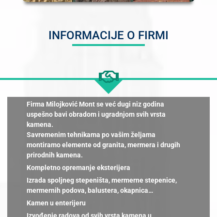
INFORMACIJE O FIRMI
Firma
Milojković Mont se već dugi niz godina
uspešno bavi obradom i ugradnjom svih vrsta
kamena.
Savremenim tehnikama po vašim željama
montiramo elemente od granita, mermera i drugih
prirodnih kamena.
Kompletno opremanje eksterijera
Izrada spoljneg stepeništa, mermerne stepenice,
mermernih podova, balustera, okapnica…
Kamen u enterijeru
Izvođenje radova od svih vrsta kamena u