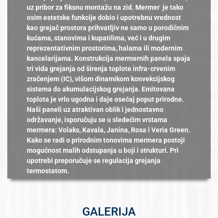
uz pribor za fiksnu montažu na zid. Mermer je tako
osim estetske funkcije dobio i upotrebnu vrednost
kao grejač prostora prihvatljiv ne samo u porodičnim
kućama, stanovima i kupatilima, već i u drugim
reprezentativnim prostorima, halama ili modernim
kancelarijama. Konstrukcija mermernih panela spaja
tri vida grejanja od širenja toplote infra-crvenim
zračenjem (IC), višom dinamikom konvekcijskog
sistema do akumulacijskog grejanja. Emitovana
toplota je vrlo ugodna i daje osećaj poput prirodne.
Naši paneli uz atraktivan oblik i jednostavno
održavanje, isporučuju se u sledećim vrstama
mermera: Volaks, Kavala, Janina, Rosa i Veria Green.
Kako se radi o prirodnim tonovima mermera postoji
mogućnost malih odstupanja u boji i strukturi. Pri
upotrebi preporučuje se regulacija grejanja
termostatom.
GALERIJA