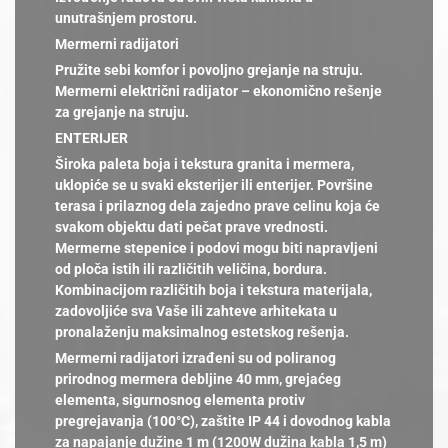
unutrašnjem prostoru.
Mermerni radijatori
Pružite sebi komfor i povoljno grejanje na struju.
Mermerni električni radijator – ekonomično rešenje
za grejanje na struju.
ENTERIJER
Široka paleta boja i tekstura granita i mermera,
uklopiće se u svaki eksterijer ili enterijer. Površine
terasa i prilaznog dela zajedno prave celinu koja će
svakom objektu dati pečat prave vrednosti.
Mermerne stepenice i podovi mogu biti napravljeni
od ploča istih ili različitih veličina, bordura.
Kombinacijom različitih boja i tekstura materijala,
zadovoljiće sva Vaše ili zahteve arhitekata u
pronalaženju maksimalnog estetskog rešenja.
Mermerni radijatori izrađeni su od poliranog
prirodnog mermera debljine 40 mm, grejaćeg
elementa, sigurnosnog elementa protiv
pregrejavanja (100°C), zaštite IP 44 i dovodnog kabla
za napajanje dužine 1 m (1200W dužina kabla 1,5 m)