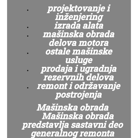
projektovanje i
inženjering
izrada alata
mašinska obrada
delova motora
ostale mašinske
usluge
prodaja i ugradnja
rezervnih delova
remont i održavanje
postrojenja
Mašinska obrada
Mašinska obrada
predstavlja sastavni deo
generalnog remonta