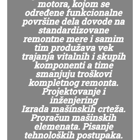
motora, kojom se
određene funkcionalne
površine dela dovode na
standardizovane
remontne mere i samim
tim produžava vek
trajanja vitalnih i skupih
komponenti a time
smanjuju troškovi
kompletnog remonta.
Projektovanje i
inženjering
Izrada mašinskih crteža.
Proračun mašinskih
elemenata. Pisanje
tehnoloških postupaka.