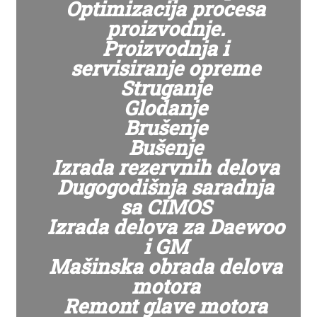
Optimizacija procesa
proizvodnje.
Proizvodnja i
servisiranje opreme
Struganje
Glodanje
Brušenje
Bušenje
Izrada rezervnih delova
Dugogodišnja saradnja
sa CIMOS
Izrada delova za Daewoo
i GM
Mašinska obrada delova
motora
Remont glave motora