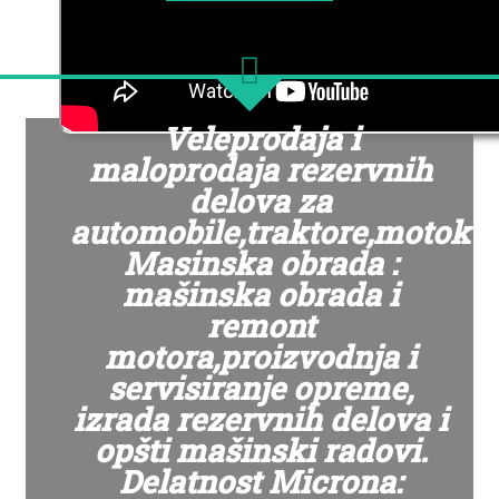
Veleprodaja i
maloprodaja rezervnih
delova za
automobile,traktore,motokul
Masinska obrada :
mašinska obrada i
remont
motora,proizvodnja i
servisiranje opreme,
izrada rezervnih delova i
opšti mašinski radovi.
Delatnost Microna: