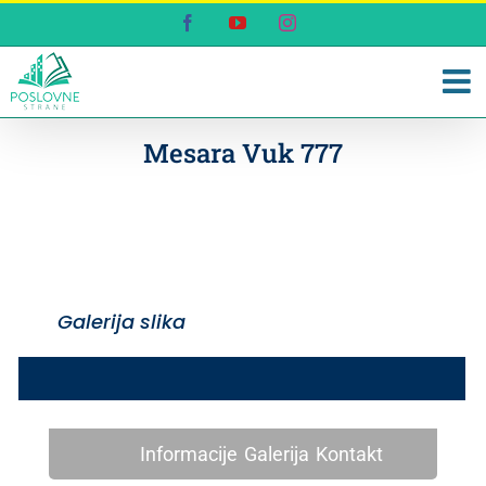
Skip
Facebook
YouTube
Instagram
to
content
Mesara Vuk 777
Galerija slika
Informacije
Galerija
Kontakt