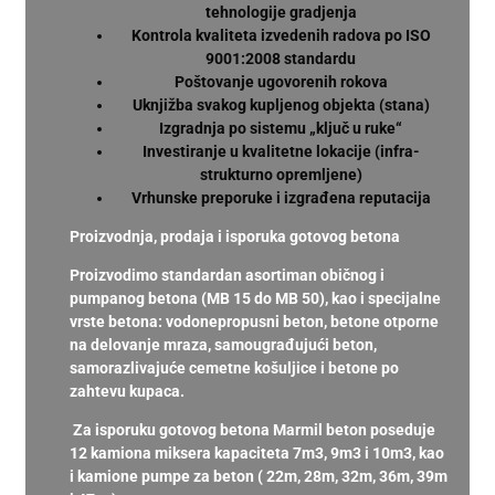
tehnologije gradjenja
Kontrola kvaliteta izvedenih radova po ISO
9001:2008 standardu
Poštovanje ugovorenih rokova
Uknjižba svakog kupljenog objekta (stana)
Izgradnja po sistemu „ključ u ruke“
Investiranje u kvalitetne lokacije (infra-
strukturno opremljene)
Vrhunske preporuke i izgrađena reputacija
Proizvodnja, prodaja i isporuka gotovog betona
Proizvodimo standardan asortiman običnog i
pumpanog betona (MB 15 do MB 50), kao i specijalne
vrste betona: vodonepropusni beton, betone otporne
na delovanje mraza, samougrađujući beton,
samorazlivajuće cemetne košuljice i betone po
zahtevu kupaca.
Za isporuku gotovog betona Marmil beton poseduje
12 kamiona miksera kapaciteta 7m3, 9m3 i 10m3, kao
i kamione pumpe za beton ( 22m, 28m, 32m, 36m, 39m