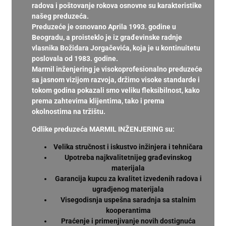
radova i poštovanje rokova osnovne su karakteristike
našeg preduzeća.
Preduzeće je osnovano Aprila 1993. godine u
Beogradu, a proisteklo je iz građevinske radnje
vlasnika Božidara Jorgačevića, koja je u kontinuitetu
poslovala od 1983. godine.
Marmil inženjering je visokoprofesionalno preduzeće
sa jasnom vizijom razvoja, držimo visoke standarde i
tokom godina pokazali smo veliku fleksibilnost, kako
prema zahtevima klijentima, tako i prema
okolnostima na tržištu.
Odlike preduzeća MARMIL INŽENJERING su:
Velika stručnost i iskustvo inžinjera i tehničara
Upotreba najkvalitetnijeg građevinskog
materijala
Garancija kupcu za kvalitet izvedenih radova i
ugradjenog materijala
Visegodisnja uspešna saradnja sa stalnim
kooperantima
Praćenje i primenjivanje novih dostignuća