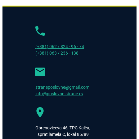
(+381) 062 / 824 - 96 - 74
(+381) 063 / 236 - 138
straneposlovne@gmail.com
info@poslovne-strane.rs
Obrenovićeva 46, TPC Kalča,
I sprat lamela C, lokal 85/89