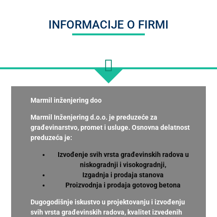
INFORMACIJE O FIRMI
Marmil inženjering doo
Marmil Inženjering d.o.o. je preduzeće za
građevinarstvo, promet i usluge. Osnovna delatnost
preduzeća je:
Izvođenje svih vrsta građevinskih radova u
niskogradnji i visokogradnji,
Izgadnja i prodaja stanova
Proizvodnja i prodaja gotovog betona
Dugogodišnje iskustvo u projektovanju i izvođenju
svih vrsta građevinskih radova, kvalitet izvedenih