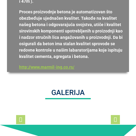
i 47m ).
Proces proizvodnje betona je automatizovan što
obezbeđuje ujednačen kvalitet. Takođe na kvalitet
našeg betona i odgovarajuća svojstva, utiče i kvalitet
sirovinskih komponenti upotrebljenih u proizodnji kao
i nadzor stručnih lica angažovanih u proizvodnji. Da bi
osigurali da beton ima stalan kvalitet sprovode se
redovne kontrole u našim labaratorijama koje ispituju
kvalitet cementa, agregata i betona.
http://www.marmil-ing.co.rs/
GALERIJA