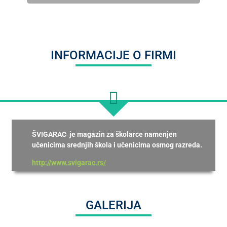
INFORMACIJE O FIRMI
ŠVIGARAC je magazin za školarce namenjen
učenicima srednjih škola i učenicima osmog razreda.
http://www.svigarac.rs/
GALERIJA