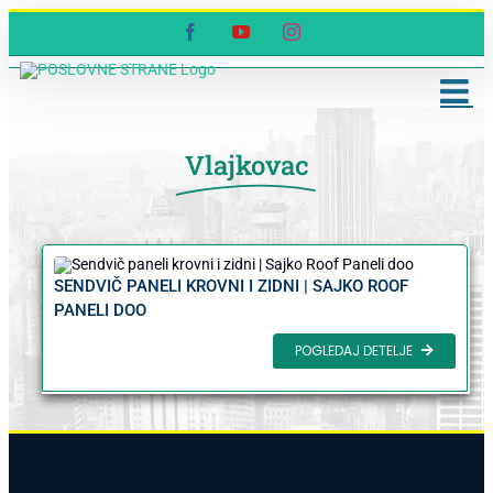
Skip
Facebook
YouTube
Instagram
to
content
Vlajkovac
SENDVIČ PANELI KROVNI I ZIDNI | SAJKO ROOF
PANELI DOO
POGLEDAJ DETELJE