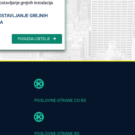
OSTAVLJANJE GREJNIH
JA
POGLEDAJ DETELJE
POSLOVNE-STRANE.CO.RS
POSLOVNE-STRANE.RS