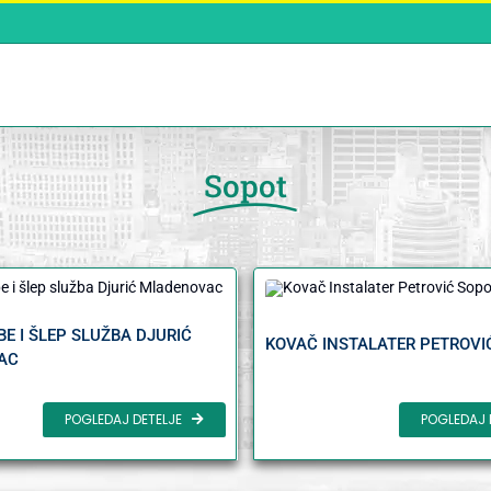
Sopot
E I ŠLEP SLUŽBA DJURIĆ
KOVAČ INSTALATER PETROVI
AC
POGLEDAJ DETELJE
POGLEDAJ 