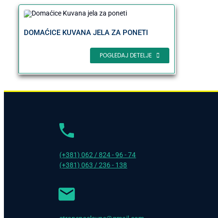
DOMAĆICE KUVANA JELA ZA PONETI
POGLEDAJ DETELJE
(+381) 062 / 824 - 96 - 74
(+381) 063 / 236 - 138