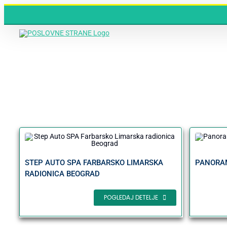
Skip
to
content
PANORAM
STEP AUTO SPA FARBARSKO LIMARSKA
RADIONICA BEOGRAD
POGLEDAJ DETELJE