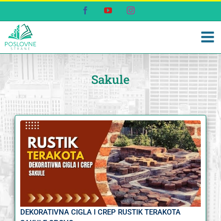
Skip
Facebook
YouTube
Instagram
to
content
Sakule
DEKORATIVNA CIGLA I CREP RUSTIK TERAKOTA