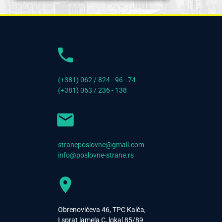
(+381) 062 / 824 - 96 - 74
(+381) 063 / 236 - 138
straneposlovne@gmail.com
info@poslovne-strane.rs
Obrenovićeva 46, TPC Kalča,
I sprat lamela C, lokal 85/89