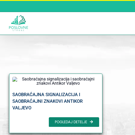
Skip
to
content
SAOBRAĆAJNA SIGNALIZACIJA I
SAOBRAĆAJNI ZNAKOVI ANTIKOR
VALJEVO
POGLEDAJ DETELJE