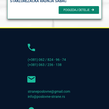
STAKLOREZAČKA RADNJA ŠABAC
POGLEDAJ DETELJE
(+381) 062 / 824 - 96 - 74
(+381) 063 / 236 - 138
straneposlovne@gmail.com
info@poslovne-strane.rs