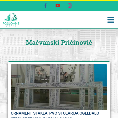
Skip
Facebook
YouTube
Instagram
to
content
Mačvanski Pričinović
ORNAMENT STAKLA, PVC STOLARIJA OGLEDALO