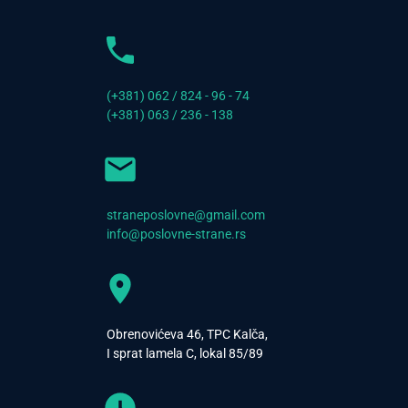
(+381) 062 / 824 - 96 - 74
(+381) 063 / 236 - 138
straneposlovne@gmail.com
info@poslovne-strane.rs
Obrenovićeva 46, TPC Kalča,
I sprat lamela C, lokal 85/89