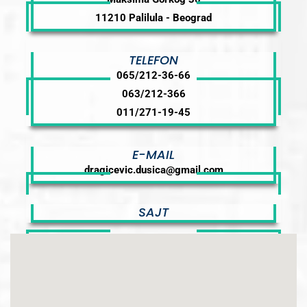
11210 Palilula - Beograd
TELEFON
065/212-36-66
063/212-366
011/271-19-45
E-MAIL
dragicevic.dusica@gmail.com
SAJT