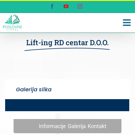
Skip
Facebook
YouTube
Instagram
to
content
Lift-ing RD centar D.O.O.
Galerija slika
Informacije
Galerija
Kontakt