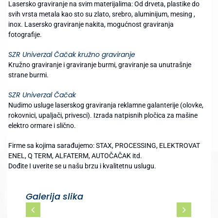
Lasersko graviranje na svim materijalima: Od drveta, plastike do
svih vrsta metala kao sto su zlato, srebro, aluminijum, mesing ,
inox. Lasersko graviranje nakita, mogućnost graviranja
fotografije.
SZR Univerzal Čačak kružno graviranje
Kružno graviranje i graviranje burmi, graviranje sa unutrašnje
strane burmi.
SZR Univerzal Čačak
Nudimo usluge laserskog graviranja reklamne galanterije (olovke,
rokovnici, upaljači, privesci). Izrada natpisnih pločica za mašine
elektro ormare i slično.
Firme sa kojima sarađujemo: STAX, PROCESSING, ELEKTROVAT
ENEL, Q TERM, ALFATERM, AUTOČAČAK itd.
Dođite I uverite se u našu brzu i kvalitetnu uslugu.
Galerija slika