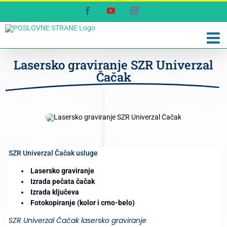
Skip
Facebook
YouTube
Instagram
to
content
Lasersko graviranje SZR Univerzal
Čačak
SZR Univerzal Čačak usluge
Lasersko graviranje
Izrada pečata čačak
Izrada ključeva
Fotokopiranje (kolor i crno-belo)
SZR Univerzal Čačak lasersko graviranje