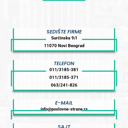
SEDIŠTE FIRME
Surčinska 9/I
11070 Novi Beograd
TELEFON
011/3185-381
011/3185-371
063/241-826
E-MAIL
info@poslovne-strane.rs
SAJT