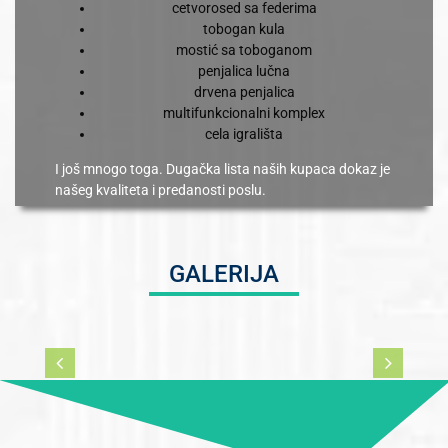
cetvorosed sa federima
tobogan kula
mostić sa toboganom
penjalica lučna
drvena penjalica
multifunkcionalni komplex
cela igrališta
I još mnogo toga. Dugačka lista naših kupaca dokaz je
našeg kvaliteta i predanosti poslu.
GALERIJA