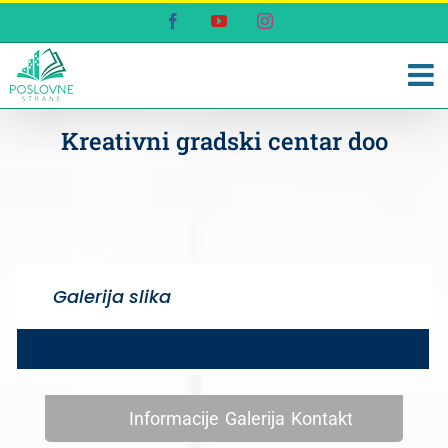
Skip
Facebook
YouTube
Instagram
to
content
Kreativni gradski centar doo
Galerija slika
Informacije
Galerija
Kontakt