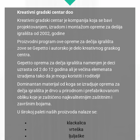
Kreativni gradski centar doo
Kreativni gradski centar je kompanija koja se bavi
projektovanjem, izradom i montažom opreme za dešija
igrališta od 2002, godine
Proizvodni program ove opreme za dečija igrališta
zove se Gepetto i autorsko je delo kreativnog graskog
centra.
Gepetto oprema za dečja igrališta namenjen je deci
uzrasta od 2 do 12 godina ali je većina elemenata
izradjena tako da je mogu koristiti i roditelji!
Dominantan materijal od koga se izradjuje oprema za
dečja igrališta je drvo u prirodnom i prefabrikovanom
obliku koje je zaštićeno najkvalitetnijim zaštitnim i
završnim bojama.
U širokoj paleti naših proizvoda nalaze se:
klackalica
vrteška
ljuljaške