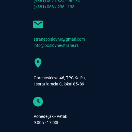
(+381) 062 / 824 - 96 - 74
(+381) 063 / 236 - 138
straneposlovne@gmail.com
info@poslovne-strane.rs
Obrenovićeva 46, TPC Kalča,
I sprat lamela C, lokal 85/89
Ponedeljak - Petak
9:00h - 17:00h