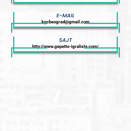
E-MAIL
kgcbeograd@gmail.com
SAJT
http://www.gepetto-igralista.com/