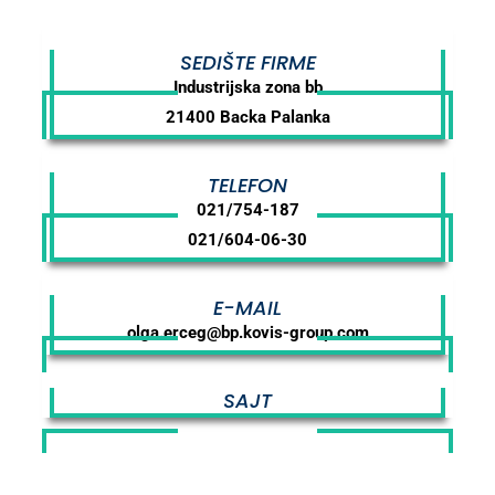
SEDIŠTE FIRME
Industrijska zona bb
21400 Backa Palanka
TELEFON
021/754-187
021/604-06-30
E-MAIL
olga.erceg@bp.kovis-group.com
SAJT