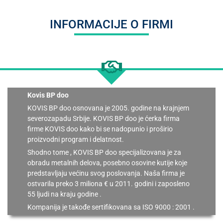
INFORMACIJE O FIRMI
Kovis BP doo
KOVIS BP doo osnovana je 2005. godine na krajnjem
severozapadu Srbije. KOVIS BP doo je ćerka firma
firme KOVIS doo kako bi se nadopunio i proširio
proizvodni program i delatnost.
Shodno tome , KOVIS BP doo specijalizovana je za
obradu metalnih delova, posebno osovine kutije koje
predstavljaju većinu svog poslovanja. Naša firma je
ostvarila preko 3 miliona € u 2011. godini i zaposleno
55 ljudi na kraju godine .
Kompanija je takođe sertifikovana sa ISO 9000 : 2001 .