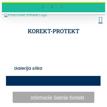
Skip
Facebook
YouTube
Instagram
to
content
KOREKT-PROTEKT
Galerija slika
Informacije
Galerija
Kontakt