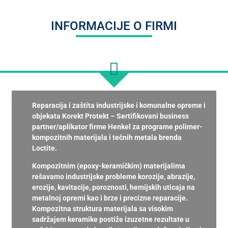
INFORMACIJE O FIRMI
Reparacija i zaštita industrijske i komunalne opreme i
objekata Korekt Protekt – Sertifikovani business
partner/aplikator firme Henkel za programe polimer-
kompozitnih materijala i tečnih metala brenda
Loctite.
Kompozitnim (epoxy-keramičkim) materijalima
rešavamo industrijske probleme korozije, abrazije,
erozije, kavitacije, poroznosti, hemijskih uticaja na
metalnoj opremi kao i brze i precizne reparacije.
Kompozitna struktura materijala sa visokim
sadržajem keramike postiže izuzetne rezultate u