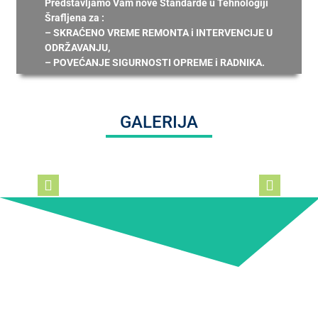
Predstavljamo Vam nove Standarde u Tehnologiji
Šrafljena za :
– SKRAĆENO VREME REMONTA i INTERVENCIJE U
ODRŽAVANJU,
– POVEĆANJE SIGURNOSTI OPREME i RADNIKA.
GALERIJA