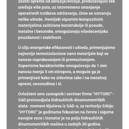
zaštiti opreme od abrazije/erozije, produžavajući vek
uređaja više puta, uz istovremeno smanjenje
operativnih troškova održavanja, čime se ostvaruju
velike uštede. Hemijski otpornim kompozitnim
materijalima zaštićene konstrukcije ili posude,
metalne i betonske, omogućavaju višedecenijsku
pouzdanost i stabilnost.
U cilju energetske efikasnosti i ušteda, primenjujemo
najnovije termoizolacione nano materijale koji se
nanose naprskavanjem ili premazivanjem.
Superiorne karakteristike omogućavaju da 1 mm
nanosa menja 5 cm stiropora, a moguće ga je
primenjivati kako na zidovima tako i na metalnoj
opremi, cevovodima i sl.
Ovlašćeni smo zastupnik i serviser firme “HYTORC”-
SAD proizvodjača hidrauličnih dinamometričkih
alata- moment ključeva iz SAD-a, za teritoriju Srbije.
“HYTORC“ je godinama fokusiran na čvrste i sigurne
navojne veze i inovator je na polju hidrauličnih
dinamometričkih mašina u zadnjih 30 godina.