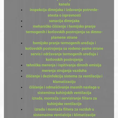
kanala
inspekcija dimnjaka i izdavanje potrvrde-
atesta o ispravnosti
sanacija dimnjaka
mehaničko čišćenje i hemijsko pranje
termogenih i kotlovskih postrojenja sa dimno-
plamene strane
hemijsko pranje termogenih uređaja i
kotlovskih postrojenja sa vodeno-parne strane
servis i održavanje termogenih uređaja i
kotlovskih postrojenja
tehnička merenja i ispitivanja dimnih emisija
merenja strujanja vazduha
čišćenje i dezinfekcija sistema za ventilaciju i
klamatizaciju
čišćenje i odmašćivanje masnih naslaga u
sistemima kuhinjskih ventilacija
izrada, montaža i servisiranje filtera za
kuhinjske ventilacije
izrada i montaža filtera za vazduh u
sistemaima ventialcije i klimatizacije