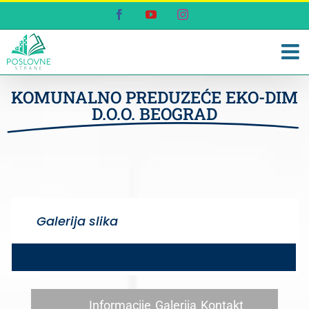
Skip
Facebook
YouTube
Instagram
to
content
KOMUNALNO PREDUZEĆE EKO-DIM
D.O.O. BEOGRAD
Galerija slika
Informacije
Galerija
Kontakt