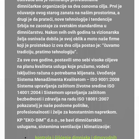
dimničarkse organizacije sa dva osnovna cilja. Prvi je
očuvanje ovog starog zanata na našim prostorima, a
drugi je da prateći, nove tehnologije i tendencije
Srbija ne zaostaje za svetskim standardima u
dimničarstvu. Nakon svih ovih godina ta vizionarska
želja osnivača dobila je svoj oblik a moto naše firme
koji je proistekao iz ova dva cilja postao je: “čuvamo
tradiciju, pratimo tehnologiju”.
Za sve ove godine, postavili smo sebi visoke ciljeve
na planu kvaliteta usluga koje pružamo, vodeći
isključivo računa o potrebama klijenata. Uvođenje
Sistema Menadžmenta Kvalitetom – ISO 9001:2008
Sistema upravljanja zaštitom životne sredine ISO
14001:2004 i Sistemom upravljanja zaštitom
bezbednosti i zdravlja na radu ISO 18001:2007
pokazatelj je naše poslovne politike,
profesionalnosti i želje za konstantnim napretkom.
KP “EKO-DIM’” d.o.o., se bavi dimničarskim
uslugama, sistemima ventilacije i klimatizacije:
kontrola i čišćenje dimnjaka i dimovodnih