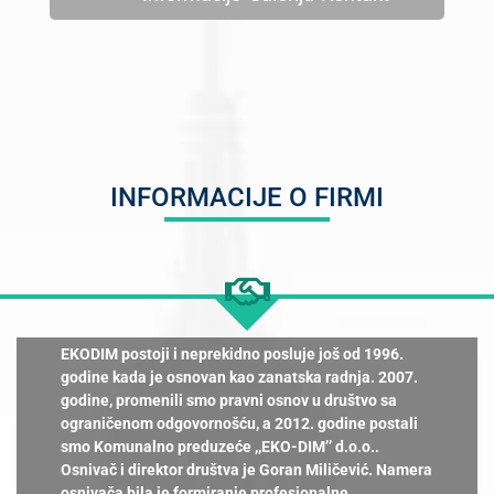
INFORMACIJE O FIRMI
EKODIM postoji i neprekidno posluje još od 1996.
godine kada je osnovan kao zanatska radnja. 2007.
godine, promenili smo pravni osnov u društvo sa
ograničenom odgovornošću, a 2012. godine postali
smo Komunalno preduzeće ,,EKO-DIM’’ d.o.o..
Osnivač i direktor društva je Goran Miličević. Namera
osnivača bila je formiranje profesionalne