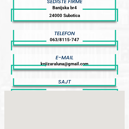
SEDIŠTE FIRME
Banijska br4
24000 Subotica
TELEFON
063/8115-747
E-MAIL
knjizaraluna@gmail.com
SAJT