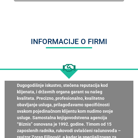
INFORMACIJE O FIRMI
Dugogodišnje iskustvo, stečena reputacija kod
klijenata, i državnih organa garant su našeg
kvaliteta. Precizno, profesionalno, kvalitetno
obavljanje usluga, prilagođavamo specifičnosti
svakom pojedinačnom klijentu kom nudimo svoje
usluge. Samostalna knjigovodstvena agencija
“Biznis” osnovana je 1992. godine. Timom od 15
zaposlenih radnika, rukovodi ovlašćeni računovođa –
revizor Zoran Filipović, a kadar je specijalizovan za