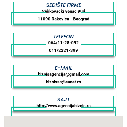
SEDIŠTE FIRME
Vidikovački venac 90d
11090 Rakovica - Beograd
TELEFON
064/11-28-092
011/2321-399
E-MAIL
biznisagencija@gmail.com
biznissa@eunet.rs
SAJT
http://www.agencijabiznis.rs