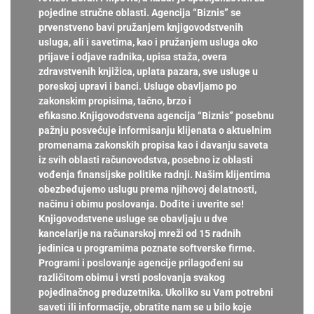
pojedine stručne oblasti. Agencija “Biznis” se
prvenstveno bavi pružanjem knjigovodstvenih
usluga, ali i savetima, kao i pružanjem usluga oko
prijave i odjave radnika, upisa staža, overa
zdravstvenih knjižica, uplata pazara, sve usluge u
poreskoj upravi i banci. Usluge obavljamo po
zakonskim propisima, tačno, brzo i
efikasno.Knjigovodstvena agencija “Biznis” posebnu
pažnju posvećuje informisanju klijenata o aktuelnim
promenama zakonskih propisa kao i davanju saveta
iz svih oblasti računovodstva, posebno iz oblasti
vođenja finansijske politike radnji. Našim klijentima
obezbeđujemo uslugu prema njihovoj delatnosti,
načinu i obimu poslovanja. Dođite i uverite se!
Knjigovodstvene usluge se obavljaju u dve
kancelarije na računarskoj mreži od 15 radnih
jedinica u programima poznate softverske firme.
Programi i poslovanje agencije prilagođeni su
različitom obimu i vrsti poslovanja svakog
pojedinačnog preduzetnika. Ukoliko su Vam potrebni
saveti ili informacije, obratite nam se u bilo koje