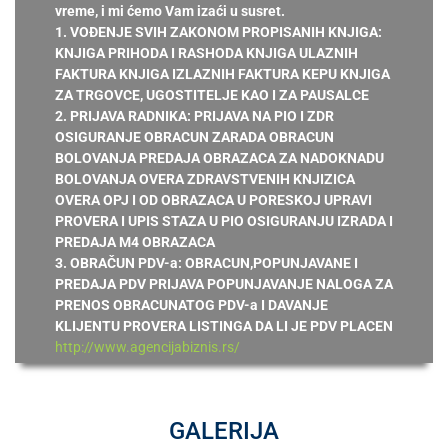
vreme, i mi ćemo Vam izaći u susret.
1. VOĐENJE SVIH ZAKONOM PROPISANIH KNJIGA:
KNJIGA PRIHODA I RASHODA KNJIGA ULAZNIH
FAKTURA KNJIGA IZLAZNIH FAKTURA KEPU KNJIGA
ZA TRGOVCE, UGOSTITELJE KAO I ZA PAUSALCE
2. PRIJAVA RADNIKA: PRIJAVA NA PIO I ZDR
OSIGURANJE OBRACUN ZARADA OBRACUN
BOLOVANJA PREDAJA OBRAZACA ZA NADOKNADU
BOLOVANJA OVERA ZDRAVSTVENIH KNJIZICA
OVERA OPJ I OD OBRAZACA U PORESKOJ UPRAVI
PROVERA I UPIS STAZA U PIO OSIGURANJU IZRADA I
PREDAJA M4 OBRAZACA
3. OBRAČUN PDV-a: OBRACUN,POPUNJAVANE I
PREDAJA PDV PRIJAVA POPUNJAVANJE NALOGA ZA
PRENOS OBRACUNATOG PDV-a I DAVANJE
KLIJENTU PROVERA LISTINGA DA LI JE PDV PLACEN
http://www.agencijabiznis.rs/
GALERIJA