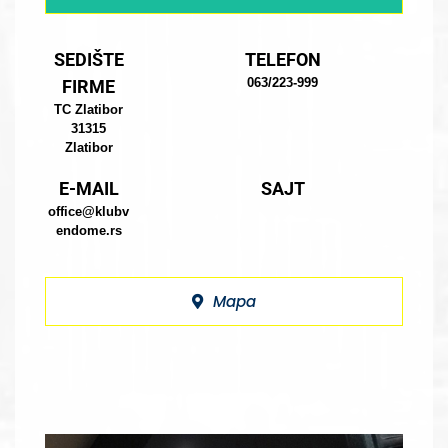
SEDIŠTE
TELEFON
063/223-999
FIRME
TC Zlatibor
31315
Zlatibor
E-MAIL
SAJT
office@klubv
endome.rs
Mapa