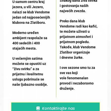
Svakog dana živa svirka
U samom centru kraj
i gostovanja naših
jezera, u vili Jezero,
najvećih zvezda.
nalazi se klub Vendome
jedan od najposećenijih
Preko dana
klub
klubova na Zlatiboru.
Vendome
radi kao kafić,
te možete uživati u
Moderno uređen
prijatnom atmosferi i
ambijent raspolaže sa
prijatnom pogledu.
400 sedećih i 400
Takođe,
klub Vendome
stajaćih mesta.
Zlatibor
organizuje
i
dnevne žurke
.
U večernjim satima
možete se opustiti uz
I ove sezone smo tu za
“živu svirku” a za
sve vas koji
prijatnu i kvalitetnu
vole
fenomenalan
uslugu pobrinuće se
provod
i nezaboravno
naše ljubazno osoblje.
druženje.
Kontaktirajte nas