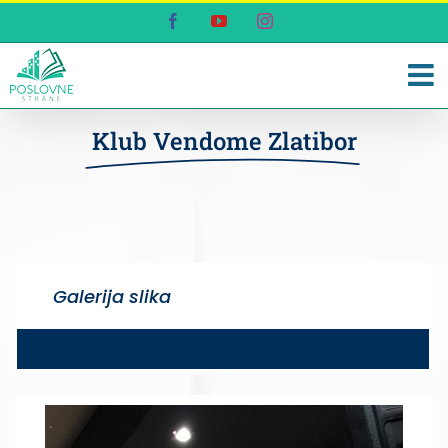
Skip
Facebook
YouTube
Instagram
to
content
Klub Vendome Zlatibor
Galerija slika