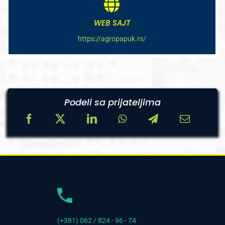
WEB SAJT
https://agropapuk.rs/
Podeli sa prijateljima
(+381) 062 / 824 - 96 - 74