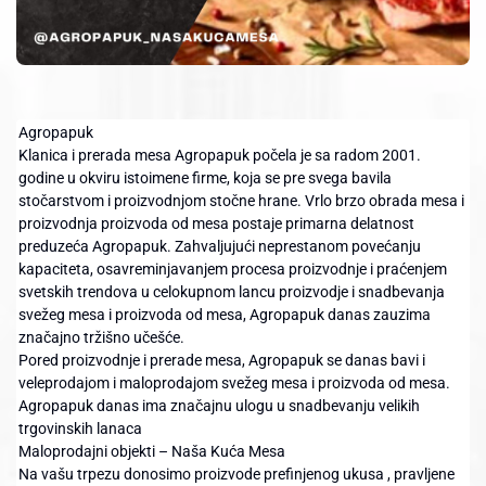
Agropapuk
Klanica i prerada mesa Agropapuk počela je sa radom 2001.
godine u okviru istoimene firme, koja se pre svega bavila
stočarstvom i proizvodnjom stočne hrane. Vrlo brzo obrada mesa i
proizvodnja proizvoda od mesa postaje primarna delatnost
preduzeća Agropapuk. Zahvaljujući neprestanom povećanju
kapaciteta, osavreminjavanjem procesa proizvodnje i praćenjem
svetskih trendova u celokupnom lancu proizvodje i snadbevanja
svežeg mesa i proizvoda od mesa, Agropapuk danas zauzima
značajno tržišno učešće.
Pored proizvodnje i prerade mesa, Agropapuk se danas bavi i
veleprodajom i maloprodajom svežeg mesa i proizvoda od mesa.
Agropapuk danas ima značajnu ulogu u snadbevanju velikih
trgovinskih lanaca
Maloprodajni objekti – Naša Kuća Mesa
Na vašu trpezu donosimo proizvode prefinjenog ukusa , pravljene