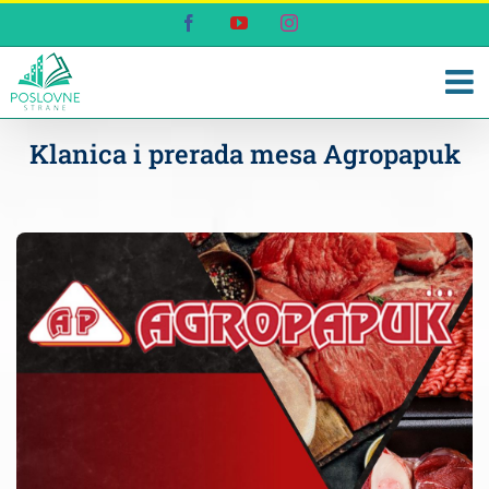
Skip
Facebook
YouTube
Instagram
to
content
Klanica i prerada mesa Agropapuk