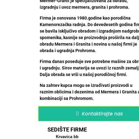
Mermer-Granit je specijalizovana za obradu,
izgradnju i uvoz mermera, granita i prohroma.
Firma je osnovana 1980.godine kao porodična
Kamenorezačka radnja. Do devedesetih godina fi
se bavila isključivo obradom i izgradnjom nadgrob
spomenika, kasnije se proizvodnja proširila na dal
obradu Mermera i Granita i novina u našoj firmi je
obrada i ugradnja Prohroma.
Firma danas poseduje sve potrebne mašine za ob
i ugradnju. Sirov materija se uvozi iz raznih zemalj
Dalja obrada se vrši u našoj porodičnoj firmi.
Na zahtev kupca mogu se izrađivati proizvodi u
raznim oblicima i dezenima od Mermera i Granita 
kombinaciji sa Prohromom.
Kontaktirajte nas
SEDIŠTE FIRME
Krvavica bb