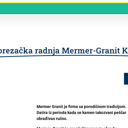
rezačka radnja Mermer-Granit K
Mermer Granit je firma sa porodičnom tradicijom.
Datira iz perioda kada se kamen takozvani peščar
obrađivao ručno.