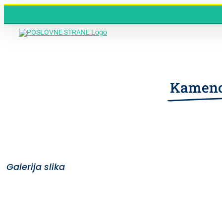
Skip
to
content
Kameno
Galerija slika