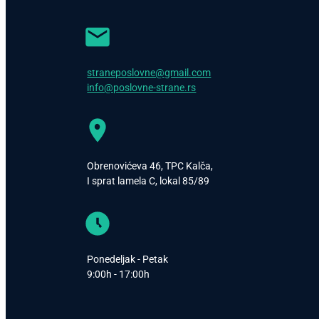
straneposlovne@gmail.com
info@poslovne-strane.rs
Obrenovićeva 46, TPC Kalča,
I sprat lamela C, lokal 85/89
Ponedeljak - Petak
9:00h - 17:00h