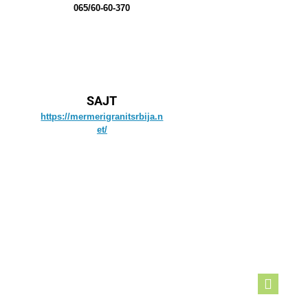
065/60-60-370
SAJT
https://mermerigranitsrbija.n
et/