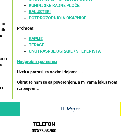
KUHINJSKE RADNE PLOČE
BALUSTERI
POTPROZORNICI & OKAPNICE
rma
Prohrom:
nih
ju
KAPIJE
TERASE
UNUTRAŠNJE OGRADE / STEPENIŠTA
radu
Nadgrobni spomenici
a.
Uvek u potrazi za novim idejama ….
Obratite nam se sa poverenjem, a mi vama iskustvom
a u
i znanjem …
Mapa
TELEFON
063/77-58-960