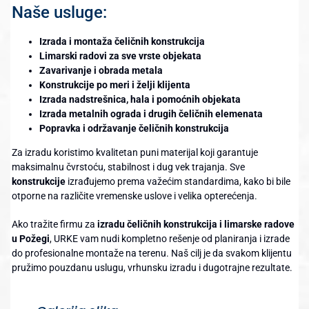
Naše usluge:
Izrada i montaža čeličnih konstrukcija
Limarski radovi za sve vrste objekata
Zavarivanje i obrada metala
Konstrukcije po meri i želji klijenta
Izrada nadstrešnica, hala i pomoćnih objekata
Izrada metalnih ograda i drugih čeličnih elemenata
Popravka i održavanje čeličnih konstrukcija
Za izradu koristimo kvalitetan puni materijal koji garantuje
maksimalnu čvrstoću, stabilnost i dug vek trajanja. Sve
konstrukcije
izrađujemo prema važećim standardima, kako bi bile
otporne na različite vremenske uslove i velika opterećenja.
Ako tražite firmu za
izradu čeličnih konstrukcija i limarske radove
u Požegi
, URKE vam nudi kompletno rešenje od planiranja i izrade
do profesionalne montaže na terenu. Naš cilj je da svakom klijentu
pružimo pouzdanu uslugu, vrhunsku izradu i dugotrajne rezultate.