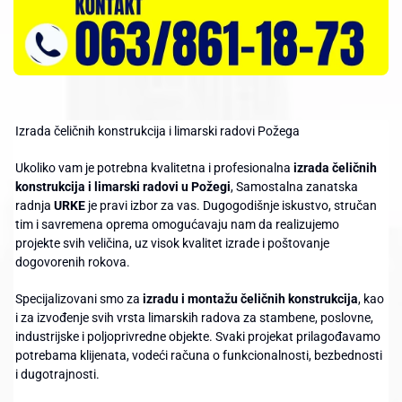
Izrada čeličnih konstrukcija i limarski radovi Požega
Ukoliko vam je potrebna kvalitetna i profesionalna
izrada čeličnih
konstrukcija i limarski radovi u Požegi
, Samostalna zanatska
radnja
URKE
je pravi izbor za vas. Dugogodišnje iskustvo, stručan
tim i savremena oprema omogućavaju nam da realizujemo
projekte svih veličina, uz visok kvalitet izrade i poštovanje
dogovorenih rokova.
Specijalizovani smo za
izradu i montažu čeličnih konstrukcija
, kao
i za izvođenje svih vrsta limarskih radova za stambene, poslovne,
industrijske i poljoprivredne objekte. Svaki projekat prilagođavamo
potrebama klijenata, vodeći računa o funkcionalnosti, bezbednosti
i dugotrajnosti.