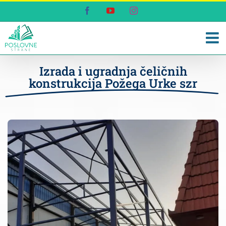
Skip
Facebook
YouTube
Instagram
to
content
Izrada i ugradnja čeličnih
konstrukcija Požega Urke szr