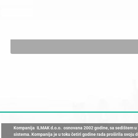
Kompanija ILMAK d.o.o. osnovana 2002 godine, sa sedištem u B
sistema. Kompanija je u toku četiri godine rada proširila svoju 