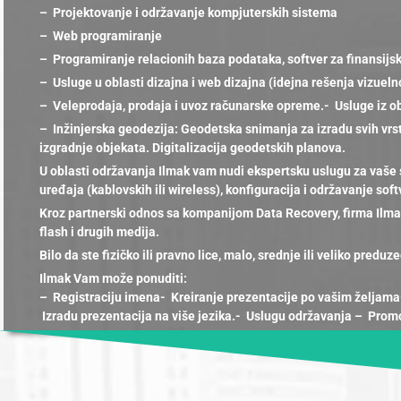
– Projektovanje i održavanje kompjuterskih sistema
– Web programiranje
– Programiranje relacionih baza podataka, softver za finansi
– Usluge u oblasti dizajna i web dizajna (idejna rešenja vizuel
– Veleprodaja, prodaja i uvoz računarske opreme.- Usluge iz ob
– Inžinjerska geodezija: Geodetska snimanja za izradu svih vrst
izgradnje objekata. Digitalizacija geodetskih planova.
U oblasti održavanja Ilmak vam nudi ekspertsku uslugu za vaše 
uređaja (kablovskih ili wireless), konfiguracija i održavanje soft
Kroz partnerski odnos sa kompanijom Data Recovery, firma Ilma
flash i drugih medija.
Bilo da ste fizičko ili pravno lice, malo, srednje ili veliko predu
Ilmak Vam može ponuditi:
– Registraciju imena- Kreiranje prezentacije po vašim želja
Izradu prezentacija na više jezika.- Uslugu održavanja – Promo