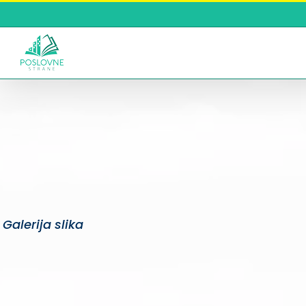
Skip
to
content
Galerija slika