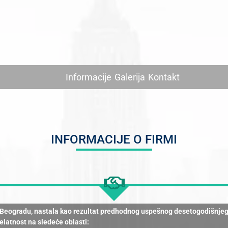
Informacije
Galerija
Kontakt
INFORMACIJE O FIRMI
eogradu, nastala kao rezultat predhodnog uspešnog desetogodišnjeg p
delatnost na sledeće oblasti: