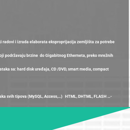
 radovi i izrada elaborata eksproprijacija zemljišta za potrebe
koji podržavaju brzine do Gigabitnog Etherneta, preko mrežnih
ataka sa: hard disk uređaja, CD /DVD, smart media, compact
dataka svih tipova (MySQL, Access,…) HTML, DHTML, FLASH …-