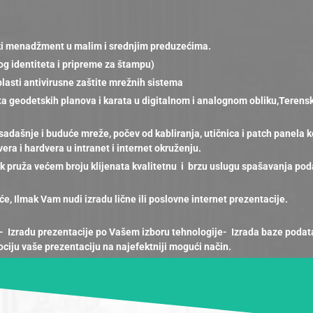
jski menadžment u malim i srednjim preduzećima.
nog identiteta i pripreme za štampu)
lasti antivirusne zaštite mrežnih sistema
a geodetskih planova i karata u digitalnom i analognom obliku,Terenski
sadašnje i buduće mreže, počev od kabliranja, utičnica i patch panela 
vera i hardvera u intranet i internet okruženju.
k pruža većem broju klijenata kvalitetnu i brzu uslugu spašavanja pod
zeće, Ilmak Vam nudi izradu lične ili poslovne internet prezentacije.
ma- Izradu prezentacije po Vašem izboru tehnologije- Izrada baze po
ciju vaše prezentaciju na najefektniji mogući način.