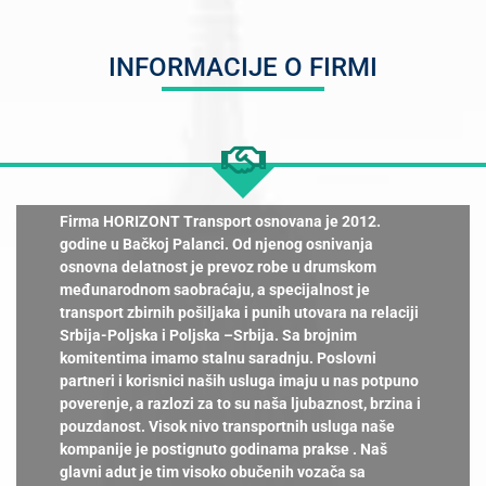
INFORMACIJE O FIRMI
Firma HORIZONT Transport osnovana je 2012.
godine u Bačkoj Palanci. Od njenog osnivanja
osnovna delatnost je prevoz robe u drumskom
međunarodnom saobraćaju, a specijalnost je
transport zbirnih pošiljaka i punih utovara na relaciji
Srbija-Poljska i Poljska –Srbija. Sa brojnim
komitentima imamo stalnu saradnju. Poslovni
partneri i korisnici naših usluga imaju u nas potpuno
poverenje, a razlozi za to su naša ljubaznost, brzina i
pouzdanost. Visok nivo transportnih usluga naše
kompanije je postignuto godinama prakse . Naš
glavni adut je tim visoko obučenih vozača sa