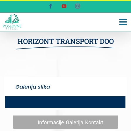
Skip
Facebook
YouTube
Instagram
to
content
HORIZONT TRANSPORT DOO
Galerija slika
Informacije
Galerija
Kontakt