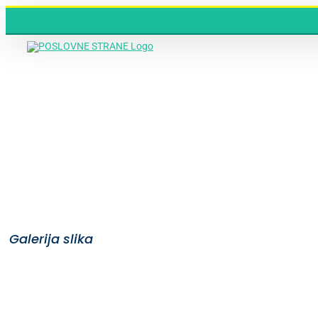
Skip
to
content
Galerija slika