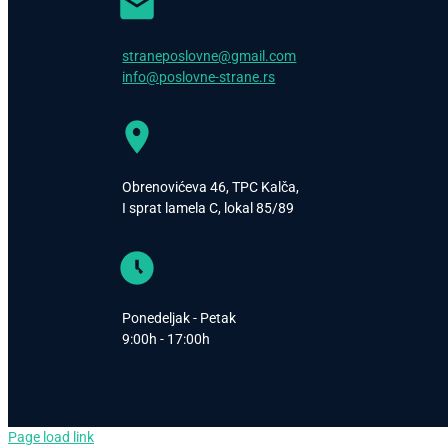
straneposlovne@gmail.com
info@poslovne-strane.rs
Obrenovićeva 46, TPC Kalča,
I sprat lamela C, lokal 85/89
Ponedeljak - Petak
9:00h - 17:00h
Page load link