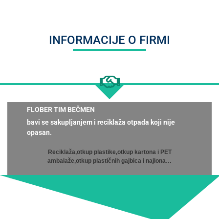
INFORMACIJE O FIRMI
FLOBER TIM BEČMEN
bavi se sakupljanjem i reciklaža otpada koji nije
opasan.
Reciklaža,otkup plastike,otkup kartona i PET
ambalaže,otkup plastičnih gajbica i najlona…