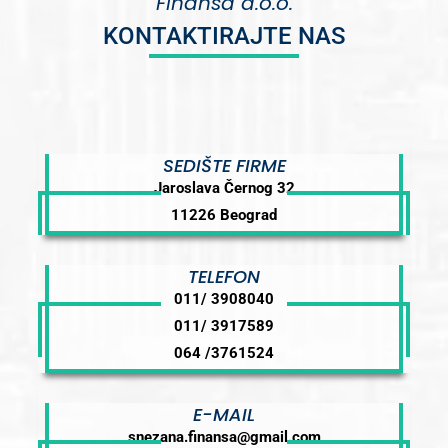
Finansa d.o.o.
KONTAKTIRAJTE NAS
SEDIŠTE FIRME
Jaroslava Černog 32
11226 Beograd
TELEFON
011/ 3908040
011/ 3917589
064 /3761524
E-MAIL
snezana.finansa@gmail.com