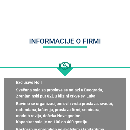
INFORMACIJE O FIRMI
Exclusive Holl
Svečana sala za proslave se nalazi u Beogradu,
Zrenjaninski put 82j, u blizini crkve sv. Luka.
Bavimo se organizacijom svih vrsta proslava: svadbi,
rođendana, krštenja, proslava firmi, seminara,
modnih revija, dočeka Nove godine…
Kapacitet sala je od 100 do 400 gostiju.
Restoran je opremljen po svetskim standardima,