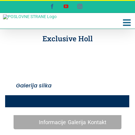
Skip
Facebook
YouTube
Instagram
to
content
Exclusive Holl
Galerija slika
Informacije
Galerija
Kontakt