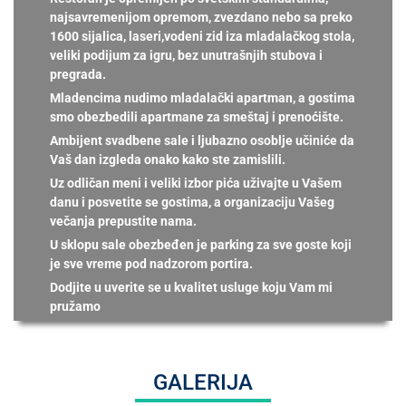
najsavremenijom opremom, zvezdano nebo sa preko
1600 sijalica, laseri,vodeni zid iza mladalačkog stola,
veliki podijum za igru, bez unutrašnjih stubova i
pregrada.
Mladencima nudimo mladalački apartman, a gostima
smo obezbedili apartmane za smeštaj i prenoćište.
Ambijent svadbene sale i ljubazno osoblje učiniće da
Vaš dan izgleda onako kako ste zamislili.
Uz odličan meni i veliki izbor pića uživajte u Vašem
danu i posvetite se gostima, a organizaciju Vašeg
večanja prepustite nama.
U sklopu sale obezbeđen je parking za sve goste koji
je sve vreme pod nadzorom portira.
Dodjite u uverite se u kvalitet usluge koju Vam mi
pružamo
GALERIJA