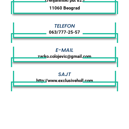
Zrenjaninski put 82J
11060 Beograd
TELEFON
063/777-25-57
E-MAIL
zarko.colojevic@gmail.com
SAJT
http://www.exclusiveholl.com