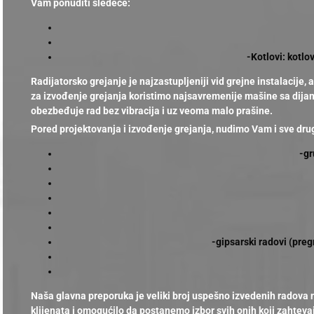
Vam ponuditi sledeće:
-Kotlovi: kotlov
Radijatorsko grejanje je najzastupljeniji vid grejne instalacije
za izvođenje grejanja koristimo najsavremenije mašine sa dijam
obezbeđuje rad bez vibracija i uz veoma malo prašine.
Pored projektovanja i izvođenje grejanja, nudimo Vam i sve dru
-gr
-gipsarski radovi (preg
Naša glavna preporuka je veliki broj uspešno izvedenih radova n
klijenata i omogućilo da postanemo izbor svih onih koji zahteva