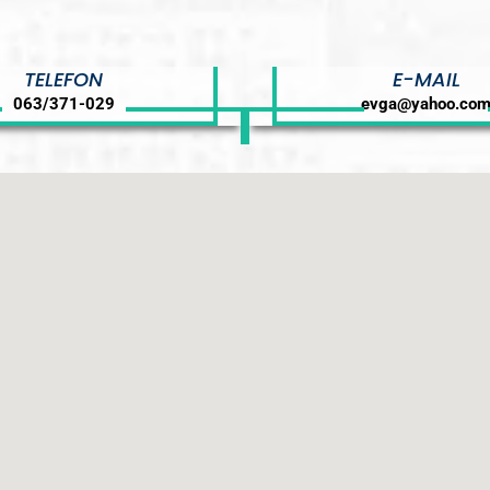
TELEFON
E-MAIL
063/371-029
evga@yahoo.co