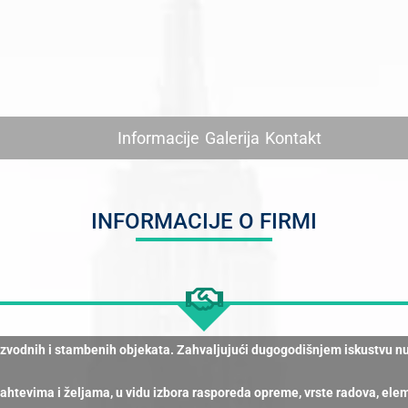
Informacije
Galerija
Kontakt
INFORMACIJE O FIRMI
oizvodnih i stambenih objekata. Zahvaljujući dugogodišnjem iskustvu n
 zahtevima i željama, u vidu izbora rasporeda opreme, vrste radova, el