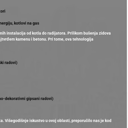
tori
energiju, kotlovi na gas
nih instalacija od kotla do radijatora. Prilikom bušenja zidova
ajtvrđem kamenu i betonu. Pri tome, ova tehnologija
ski radovi)
šno-dekorativni gipsani radovi)
. Višegodišnje iskustvo u ovoj oblasti, preporučilo nas je kod