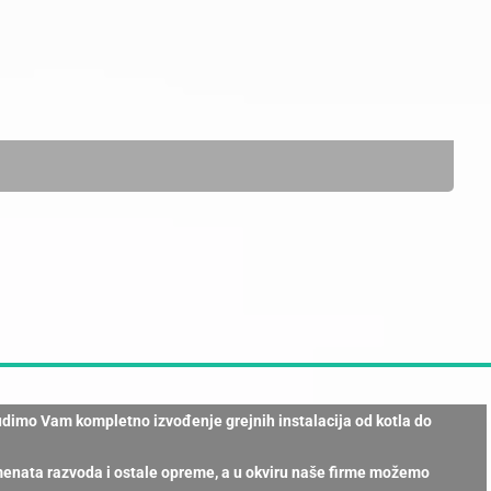
udimo Vam kompletno izvođenje grejnih instalacija od kotla do
emenata razvoda i ostale opreme, a u okviru naše firme možemo