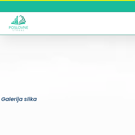
Skip
to
content
Galerija slika