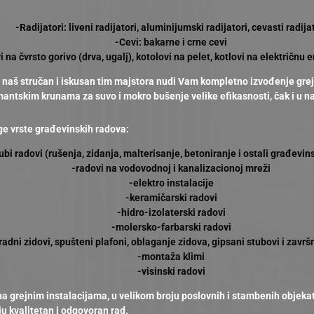
-Radijatori: liveni radijatori, aluminijumski radijatori, cevasti radija
-Cevi: bakarne i crne cevi
i na čvrsto gorivo (drva, ugalj), kotolovi na pelet, kotlovi na električnu 
, a naš stručan i iskusan tim majstora nudi Vam kompletno izvođenje grej
antskim krunama za suvo i mokro bušenje velike efikasnosti, čak i u n
ge vrste građevinskih radova:
ubi radovi (rušenja, zidanja, malterisanje, betoniranje i ostali građevin
-radovi na vodovodnoj i kanalizacionoj mreži
-elektro instalacije
-keramičarski radovi
-hidro-izolaterski radovi
-molersko-farbarski radovi
radni zidovi, spušteni plafoni, oblaganje zidova, gipsani stubovi i zavr
-montaža klimi
-visinski radovi
a grejnim instalacijama, u velikom broju poslovnih i stambenih objekata
ju kvalitetan i odgovoran rad.