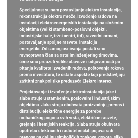
Specijalnost su nam postavljanje elektro instalacija,
rekonstrukcija elektro mreže, izvođenje radova na
instalaciji elektroenergetskih instalacija na složenim
objektima (veliki stambeno-poslovni objekti,
industrijske hale, tržni centri, itd), razvodni ormani,
postavaljanje spoljne rasvete, instalcija
energetike.Od samog osnivanja postali smo
ravnopravan član sa ostalim inženjering timovima,
čime smo preuzeli velike obaveze i odgovornosti po
pitanju kvaliteta izvedenih radova, poštovanja rokova
prema investitoru, te ostale aspekte koji predstavljaju
zaštitni znak politike preduzeća Elektro interex.
Projektovanje i izvođenje elektroinstalacija jake i
slabe struje u stambenim, poslovnim i industrijskim
objektima. Jaka struja obuhvata proizvodnju, prenos i
distribuciju električne energije za potrebe
mehaničkog pogona svih vrsta, električne rasvete,
grejanja i hemijskih reakcija. Slaba struja obuhvata
upotrebu električnih i radiotehničkih pojava radi
prenosa na daljinu simboličkih znakova, govora, slika