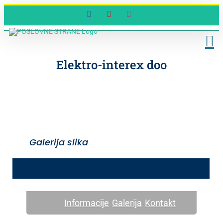
Skip
Facebook
YouTube
Instagram
to
content
Elektro-interex doo
Galerija slika
Informacije
Galerija
Kontakt