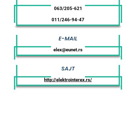
063/205-621
011/246-94-47
E-MAIL
elex@eunet.rs
SAJT
http://elektrointerex.rs/