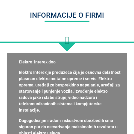
INFORMACIJE O FIRMI
Elektro-interex doo
Elektro Interex je preduzeće čija je osnovna delatnost
plasman elektro metalne opreme i servis. Elektro
oprema, uređaji za besprekidno napajanje, uređaji za
startovanje i punjenje vozila, izvođenje elektro
radova jake i slabe struje, video nadzora i
telekomunikacionih sistema i kompjuterske
instalacije.
Dugogodišnjim radom i iskustvom obezbedili smo
siguran put do ostvarivanja maksimalnih rezultata u
oblasti elektro usluga.