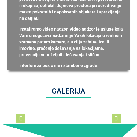
i rukopisa, optičkih dojmova prostora pri određivanju
mesta pokretnih i nepokretnih objekata i upravljanja
na daljinu.
Instaliramo video nadzor. Video nadzor je usluge koja
Vam omogućava nadziranje Vaših lokacija u realnom
vremenu putem kamera, a u cilju zaštite lica ili
imovine, praćenje dešavanja na lokacijama,
prevenciju nepoželjnih dešavanja i slično.
Interfoni za poslovne i stambene zgrade.
GALERIJA