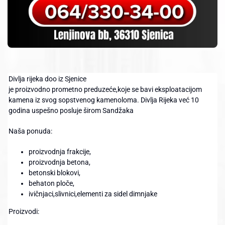
Divlja rijeka doo iz Sjenice
je proizvodno prometno preduzeće,koje se bavi eksploatacijom
kamena iz svog sopstvenog kamenoloma. Divlja Rijeka već 10
godina uspešno posluje širom Sandžaka
Naša ponuda:
proizvodnja frakcije,
proizvodnja betona,
betonski blokovi,
behaton ploče,
ivičnjaci,slivnici,elementi za sidel dimnjake
Proizvodi: