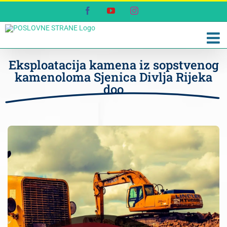
Skip
Facebook
YouTube
Instagram
to
content
Eksploatacija kamena iz sopstvenog
kamenoloma Sjenica Divlja Rijeka
doo