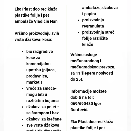
ambalaže, džakova
Eko Plast doo reciklaža
i papira
plastike folije i pet
proizvodnja
ambalaže Vladičin Han
regranulata
proizvodnja streč
Vršimo proizvodnju svih
folije različite
vrsta džakovai kesa:
kilaže
bio razgradive
Vršimo usluge
kese za
međunarodnog i
komercijalnu
međugradskog prevoza,
upotrbu (pijaca,
sa 11 šlepera nosivosti
prodavnice,
do 25t.
marketi)
vreće za smeće-
Informacije možete
mogu biti u
dobiti na tel:
različitim bojama
069/690480 Igor
džakovi za pelet -
Đorđević.
sa štampom i bez
džakovi za krečane
Eko Plast doo reciklaža
sve vrste džakova
plastike folije i pet