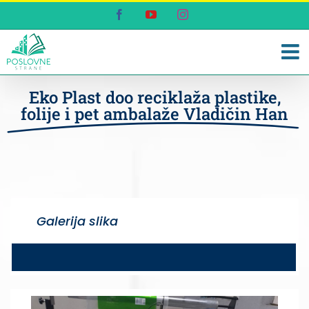
Skip
Facebook
YouTube
Instagram
to
content
Eko Plast doo reciklaža plastike,
folije i pet ambalaže Vladičin Han
Galerija slika