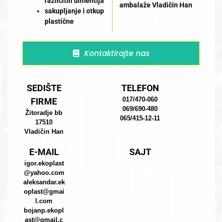
različitih dimentija
ambalaže Vladičin Han
sakupljanje i otkup
plastične
Kontaktirajte nas
SEDIŠTE
TELEFON
017/470-060
FIRME
069/690-480
Žitoradje bb
065/415-12-11
17510
Vladičin Han
E-MAIL
SAJT
igor.ekoplast
@yahoo.com
aleksandar.ek
oplast@gmai
l.com
bojanp.ekopl
ast@gmail.c