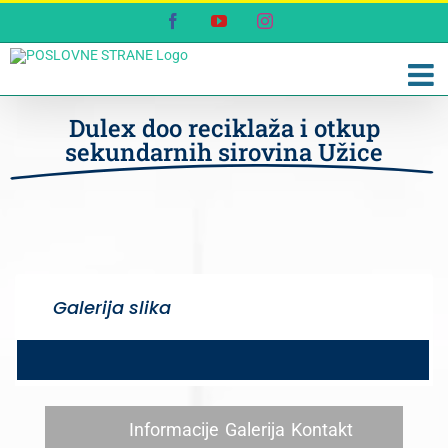
Skip
Facebook
YouTube
Instagram
to
content
Dulex doo reciklaža i otkup
sekundarnih sirovina Užice
Galerija slika
Informacije
Galerija
Kontakt