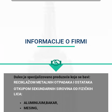
INFORMACIJE O FIRMI
Dulex je specijalizovano preduzeće koje se bavi:
RECIKLAŽOM METALNIH OTPADAKA I OSTATAKA
OTKUPOM SEKUNDARNIH SIROVINA OD FIZIČKIH
LICA:
ALUMINIJUM,BAKAR,
MESING,