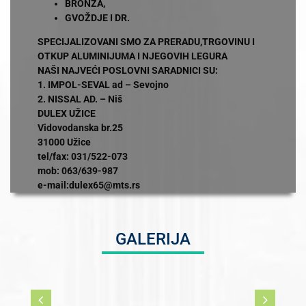
BRONZA,
GVOŽDJE I DR.
SPECIJALIZOVANI SMO ZA PRERADU,TRGOVINU I
OTKUP ALUMINIJUMA I NJEGOVIH LEGURA
NAŠI NAJVEĆI POSLOVNI SARADNICI SU:
1. IMPOL-SEVAL ad – Sevojno
2. NISSAL AD. – Niš
DULEX UŽICE
Vidovodanska br.25
31000 Užice
tel/fax: 031/522-073
mob: 063/639-987
e-mail:dulex65@mts.rs
GALERIJA