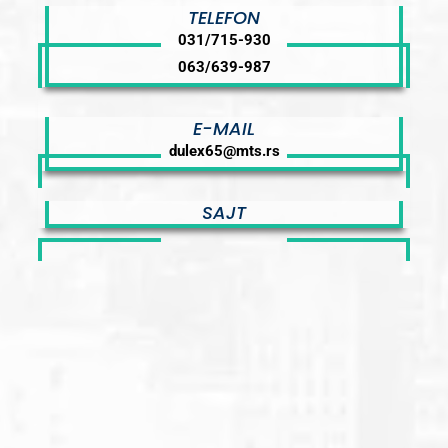
TELEFON
031/715-930
063/639-987
E-MAIL
dulex65@mts.rs
SAJT