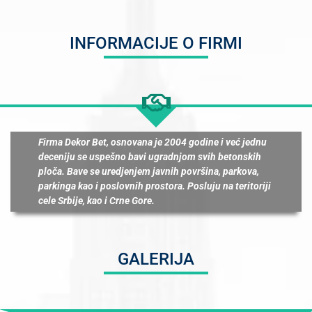
INFORMACIJE O FIRMI
Firma Dekor Bet, osnovana je 2004 godine i već jednu
deceniju se uspešno bavi ugradnjom svih betonskih
ploča. Bave se uredjenjem javnih površina, parkova,
parkinga kao i poslovnih prostora. Posluju na teritoriji
cele Srbije, kao i Crne Gore.
GALERIJA