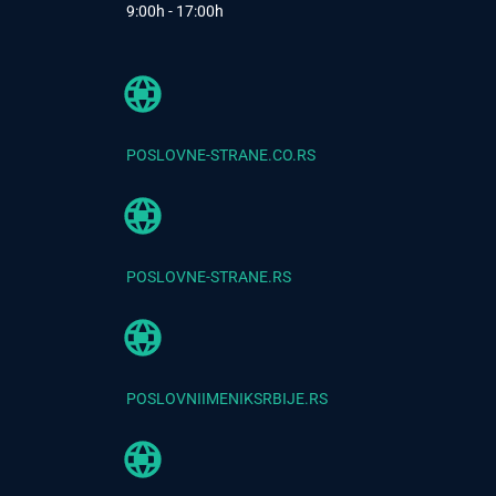
9:00h - 17:00h
POSLOVNE-STRANE.CO.RS
POSLOVNE-STRANE.RS
POSLOVNIIMENIKSRBIJE.RS