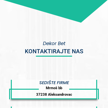
Dekor Bet
KONTAKTIRAJTE NAS
SEDIŠTE FIRME
Mrmoš bb
37238 Aleksandrovac