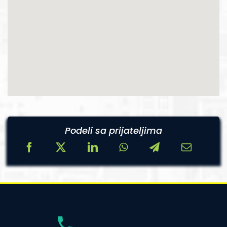
Podeli sa prijateljima