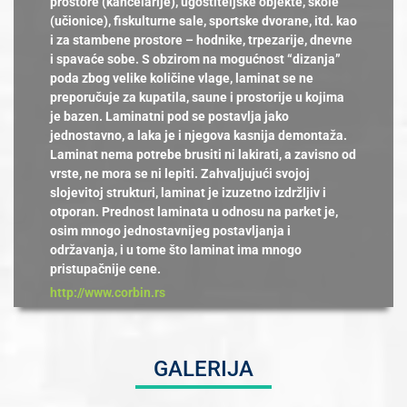
prostore (kancelarije), ugostiteljske objekte, škole
(učionice), fiskulturne sale, sportske dvorane, itd. kao
i za stambene prostore – hodnike, trpezarije, dnevne
i spavaće sobe. S obzirom na mogućnost “dizanja”
poda zbog velike količine vlage, laminat se ne
preporučuje za kupatila, saune i prostorije u kojima
je bazen. Laminatni pod se postavlja jako
jednostavno, a laka je i njegova kasnija demontaža.
Laminat nema potrebe brusiti ni lakirati, a zavisno od
vrste, ne mora se ni lepiti. Zahvaljujući svojoj
slojevitoj strukturi, laminat je izuzetno izdržljiv i
otporan. Prednost laminata u odnosu na parket je,
osim mnogo jednostavnijeg postavljanja i
održavanja, i u tome što laminat ima mnogo
pristupačnije cene.
http://www.corbin.rs
GALERIJA