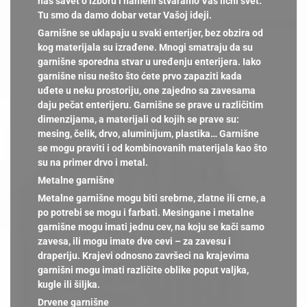
naš savet o izboru i nameni stvaramo Vaš lični svet.
Tu smo da damo dobar vetar Vašoj ideji.
Garnišne se uklapaju u svaki enterijer, bez obzira od
kog materijala su izrađene. Mnogi smatraju da su
garnišne sporedna stvar u uređenju enterijera. Iako
garnišne nisu nešto što ćete prvo zapaziti kada
uđete u neku prostoriju, one zajedno sa zavesama
daju pečat enterijeru. Garnišne se prave u različitim
dimenzijama, a materijali od kojih se prave su:
mesing, čelik, drvo, aluminijum, plastika… Garnišne
se mogu praviti i od kombinovanih materijala kao što
su na primer drvo i metal.
Metalne garnišne
Metalne garnišne mogu biti srebrne, zlatne ili crne, a
po potrebi se mogu i farbati. Mesingane i metalne
garnišne mogu imati jednu cev, na koju se kači samo
zavesa, ili mogu imate dve cevi – za zavesu i
draperiju. Krajevi odnosno završeci na krajevima
garnišni mogu imati različite oblike poput valjka,
kugle ili šiljka.
Drvene garnišne