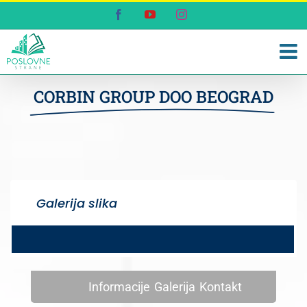
Skip
Facebook
YouTube
Instagram
to
content
CORBIN GROUP DOO BEOGRAD
Galerija slika
Informacije
Galerija
Kontakt