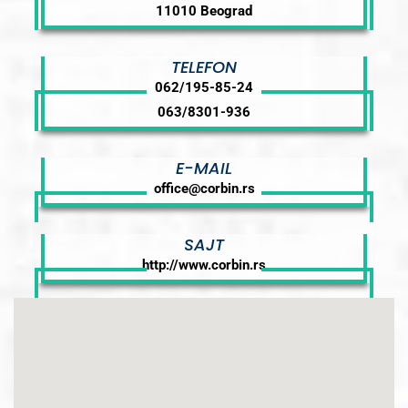
11010 Beograd
TELEFON
062/195-85-24
063/8301-936
E-MAIL
office@corbin.rs
SAJT
http://www.corbin.rs