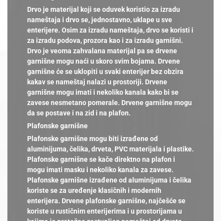
Drvo je materijal koji se oduvek koristio za izradu
nameštaja i drvo se, jednostavno, uklape u sve
enterijere. Osim za izradu nameštaja, drvo se koristi i
za izradu podova, prozora kao i za izradu garnišni.
Drvo je veoma zahvalana materijal pa se drvene
garnišne mogu naći u skoro svim bojama. Drvene
garnišne će se uklopiti u svaki enterijer bez obzira
kakav se nameštaj nalazi u prostoriji. Drvene
garnišne mogu imati i nekoliko kanala kako bi se
zavese nesmetano pomerale. Drvene garnišne mogu
da se postave i na zid i na plafon.
Plafonske garnišne
Plafonske garnišne mogu biti izrađene od
aluminijuma, čelika, drveta, PVC materijala i plastike.
Plafonske garnišne se kače direktno na plafon i
mogu imati masku i nekoliko kanala za zavese.
Plafonske garnišne izrađene od aluminijuma i čelika
koriste se za uređenje klasičnih i modernih
enterijera. Drvene plafonske garnišne, najčešće se
koriste u rustičnim enterijerima i u prostorijama u