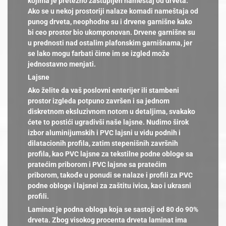
kojima je pretežno zastupljen nameštaj od drveta.
Ako se u nekoj prostoriji nalaze komadi nameštaja od
punog drveta, neophodne su i drvene garnišne kako
bi ceo prostor bio ukomponovan. Drvene garnišne su
u prednosti nad ostalim plafonskim garnišnama, jer
se lako mogu farbati čime im se izgled može
jednostavno menjati.
Lajsne
Ako želite da vaš poslovni enterijer ili stambeni
prostor izgleda potpuno završen i sa jednom
diskretnom eksluzivnom notom u detaljima, svakako
ćete to postići ugradivši naše lajsne. Nudimo širok
izbor aluminijumskih i PVC lajsni u vidu podnih i
dilatacionih profila, zatim stepenišnih završnih
profila, kao PVC lajsne za tekstilne podne obloge sa
pratećim priborom i PVC lajsne sa pratećim
priborom, takođe u ponudi se nalaze i profili za PVC
podne obloge i lajsnei za zaštitu ivica, kao i ukrasni
profili.
Laminat je podna obloga koja se sastoji od 80 do 90%
drveta. Zbog visokog procenta drveta laminat ima