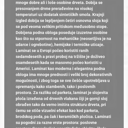
mnoge dobre ali i loše osobine drveta. Dobija se
presovanjem drvne prerađevine na visokoj
temperaturi uz dodatak sintetičkih smola. Krajnji
izgled dobija se lepljenjem četiri osnovna sloja koji
se pod veoma velikim pritiskom međusobno stope.
Dobijena podna obloga poseduje izuzetne osobine
kao što su otpornost na mehaničke (neosetljiva je na
udarce i ogrebotine), hemijske i termičke uticaje.
Laminat se u Evropi počeo koristiti ranih
sedamdesetih a pravi proboj na tržište je doživeo
osamdesetih kada se masovno počeo koristiti u
Americi. Laminat kao moderna i elegantna podna
obloga ima mnoge prednosti i veliki broj dekorativnih
mogućnosti, i zbog toga se sve češće upotrebljava u
opremanju kako stambenih, tako i poslovnih
prostora. Za razliku od parketa, laminat je slojevita
ploča izrađena od drvenih vlakana čiji je gornji sloj
obrađen tako da verno imitira strukturu drveta, pri
čemu se stiče vizuelni efekat kao kod parketa,
brodskog poda, pa čak i keramičkih pločica. Laminati
su pogodni za razne vrste prostora: poslovne