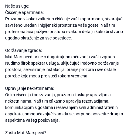
Naše usluge:
Čišćenje apartmana:
Pružamo visokokvalitetno čišćenje vaših apartmana, stvarajući
savršeno uredan i higijenski prostor za vaše goste. Naš tim
profesionalaca pažljivo pristupa svakom detalju kako bi stvorio
ugodno okruženje za sve posetioce.
Održavanje zgrada:
Mat Marspeed brine o dugotrajnom očuvanju vaših zgrada.
Nudimo širok spektar usluga, uključujući redovno održavanje
prostora, servisiranje instalacija, pranje prozora i sve ostale
potrebe koje mogu proisteći tokom vremena.
Upravljanje nekretninama:
Osim čišćenja i održavanja, pružamo i usluge upravljanja
nekretninama. Naš tim efikasno upravlja rezervacijama,
komunikacijom s gostima i rešavanjem svih administrativnih
aspekata, omogućavajući vam da se potpuno posvetite drugim
aspektima vašeg poslovanja.
Zašto Mat Marspeed?