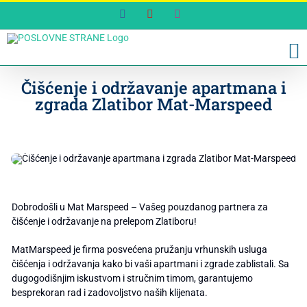
Skip
Facebook
YouTube
Instagram
to
content
Čišćenje i održavanje apartmana i
zgrada Zlatibor Mat-Marspeed
Dobrodošli u Mat Marspeed – Vašeg pouzdanog partnera za
čišćenje i održavanje na prelepom Zlatiboru!
MatMarspeed je firma posvećena pružanju vrhunskih usluga
čišćenja i održavanja kako bi vaši apartmani i zgrade zablistali. Sa
dugogodišnjim iskustvom i stručnim timom, garantujemo
besprekoran rad i zadovoljstvo naših klijenata.