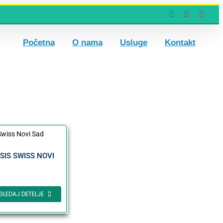
Facebook
YouTube
Insta
Početna
O nama
Usluge
Kontakt
SIS SWISS NOVI
GLEDAJ DETELJE