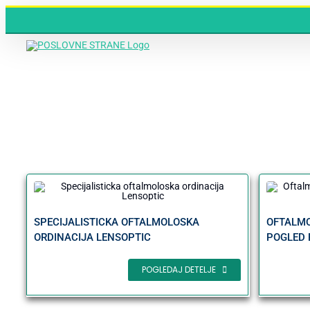
Skip
to
content
SPECIJALISTICKA OFTALMOLOSKA
OFTALMO
ORDINACIJA LENSOPTIC
POGLED 
POGLEDAJ DETELJE