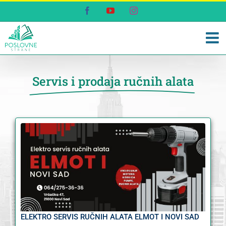
Skip
Facebook
YouTube
Instagram
to
content
Servis i prodaja ručnih alata
ELEKTRO SERVIS RUČNIH ALATA ELMOT I NOVI SAD