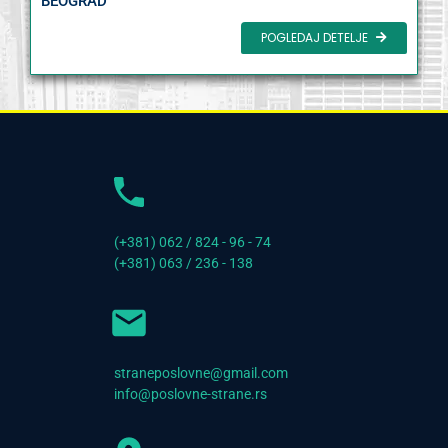
BEOGRAD
POGLEDAJ DETELJE
(+381) 062 / 824 - 96 - 74
(+381) 063 / 236 - 138
straneposlovne@gmail.com
info@poslovne-strane.rs