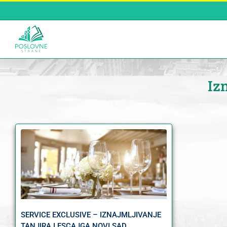
Skip
to
content
Iz
SERVICE EXCLUSIVE – IZNAJMLJIVANJE
TANJIRA I ESCAJGA NOVI SAD