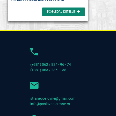
POGLEDAJ DETELJE
(+381) 062 / 824 - 96 - 74
(+381) 063 / 236 - 138
straneposlovne@gmail.com
info@poslovne-strane.rs