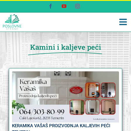
Skip
Facebook
YouTube
Instagram
to
content
Kamini i kaljeve peći
KERAMIKA VAŠAŠ PROIZVODNJA KALJEVIH PEĆI