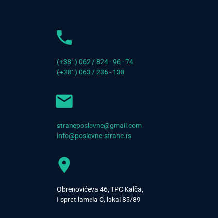
(+381) 062 / 824 - 96 - 74
(+381) 063 / 236 - 138
straneposlovne@gmail.com
info@poslovne-strane.rs
Obrenovićeva 46, TPC Kalča,
I sprat lamela C, lokal 85/89