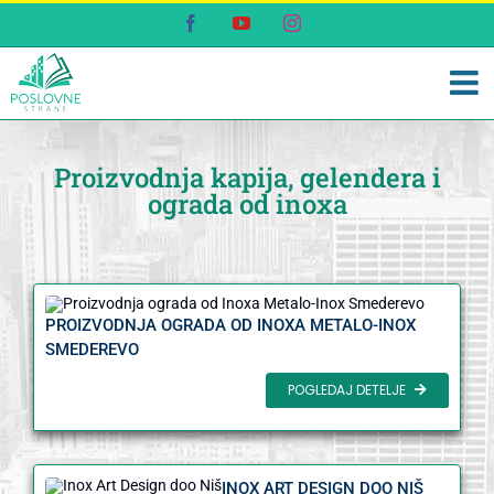
Skip
Facebook
YouTube
Instagram
to
content
Proizvodnja kapija, gelendera i
ograda od inoxa
PROIZVODNJA OGRADA OD INOXA METALO-INOX
SMEDEREVO
POGLEDAJ DETELJE
INOX ART DESIGN DOO NIŠ