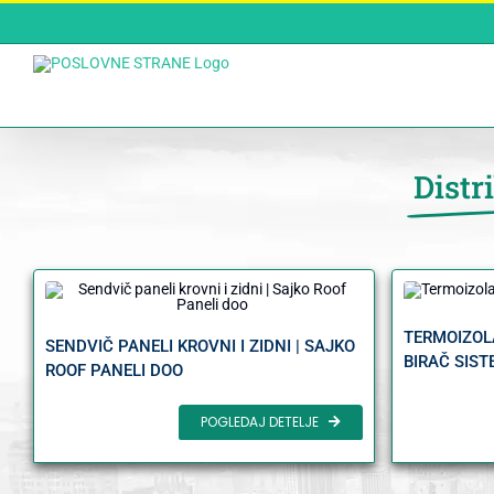
Skip
to
content
Distr
TERMOIZOL
SENDVIČ PANELI KROVNI I ZIDNI | SAJKO
BIRAČ SIST
ROOF PANELI DOO
POGLEDAJ DETELJE