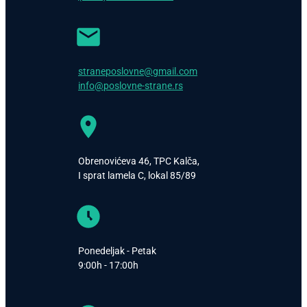
straneposlovne@gmail.com
info@poslovne-strane.rs
Obrenovićeva 46, TPC Kalča,
I sprat lamela C, lokal 85/89
Ponedeljak - Petak
9:00h - 17:00h