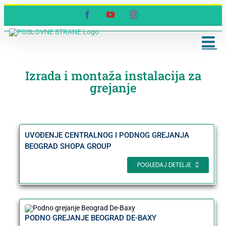
Skip
Facebook
YouTube
Instagram
to
content
Izrada i montaža instalacija za
grejanje
UVOĐENJE CENTRALNOG I PODNOG GREJANJA
BEOGRAD SHOPA GROUP
POGLEDAJ DETELJE
PODNO GREJANJE BEOGRAD DE-BAXY