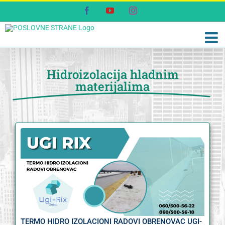
Skip
Facebook
YouTube
Instagram
to
content
Hidroizolacija hladnim
materijalima
TERMO HIDRO IZOLACIONI RADOVI OBRENOVAC UGI-